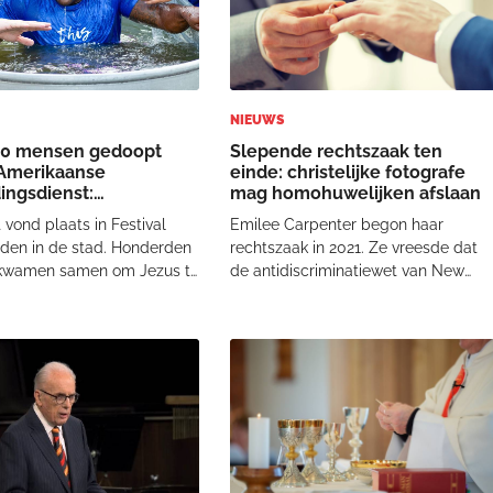
NIEUWS
00 mensen gedoopt
Slepende rechtszaak ten
 Amerikaanse
einde: christelijke fotografe
ingsdienst:
mag homohuwelijken afslaan
oflijke avond"
 vond plaats in Festival
Emilee Carpenter begon haar
dden in de stad. Honderden
rechtszaak in 2021. Ze vreesde dat
kwamen samen om Jezus te
de antidiscriminatiewet van New
 en hun geloof publiekelijk
York haar zou dwingen om mee te
en. 'Het meest ongelooflijke
werken aan een huwelijk tussen twe
 Festival Park vond plaats
mensen van hetzelfde geslacht. Op
ca 200 mensen besloten hun
religieuze gronden wilde ze dat niet.
Ze was bang dat