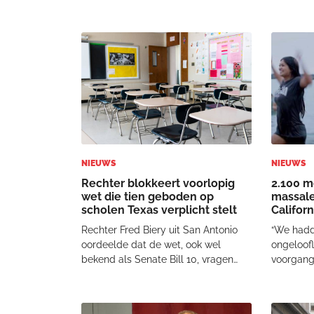
jarige dochter hoorde de schoten. In
en kreeg 
een emotionele verklaring aan de
toen ze 
dader schreef ze: 'Ik ben nog steeds
maakte. 
niet hersteld. Waarom hebt u mijn
ontwerpe
moe
Bijbeltek
Mat
NIEUWS
NIEUWS
Rechter blokkeert voorlopig
2.100 m
wet die tien geboden op
massale
scholen Texas verplicht stelt
Californ
werk”
Rechter Fred Biery uit San Antonio
“We hadd
oordeelde dat de wet, ook wel
ongeloofl
bekend als Senate Bill 10, vragen
voorgang
oproept over de grondwettelijkheid.
Christian
Hij verbood 11 schooldistricten om
hebben 2
de geboden in hun klaslokalen te
dopen! Ku