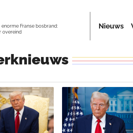
Nieuws
a enorme Franse bosbrand:
er overeind
erknieuws