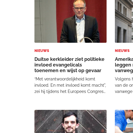
tonen. In zijn 55 pagina’s tellende
wiens lev
uitspraak s
stond in 
NIEUWS
NIEUWS
Duitse kerkleider ziet politieke
Amerik
invloed evangelicals
leggen 
toenemen en wijst op gevaar
vanweg
conflic
“Met verantwoordelijkheid komt
Volgens h
invloed. En met invloed komt macht",
van de o
zei hij tijdens het Europees Congres
vanwege c
voor Evangelisatie in Berlijn. “Dat
gestopt z
opent deuren, maar het kan ons ook
noemde e
compromitteren. Het gevaar is dat
belangrij
we macht gaan gebruiken zoals de
'verander
wereld
procent 