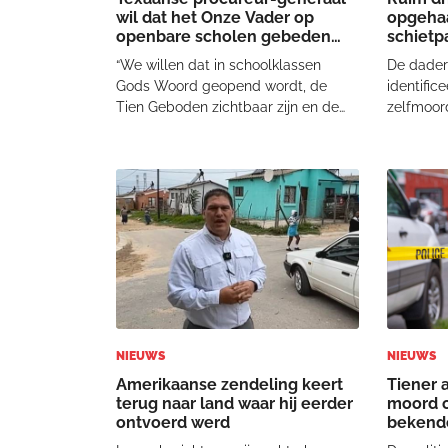
wil dat het Onze Vader op
opgehaa
openbare scholen gebeden
schietpa
wordt
“We willen dat in schoolklassen
De dader,
Gods Woord geopend wordt, de
identific
Tien Geboden zichtbaar zijn en de
zelfmoor
gebeden tot God worden
families
opgezonden", zei Paxton in een
meerdere
verklaring eerder deze week. Hij
voor de s
bekritiseerde tegenstanders van de
Tot dins
nieuwe wet, ook wel bekend als S
samen on
NIEUWS
NIEUWS
Amerikaanse zendeling keert
Tiener 
terug naar land waar hij eerder
moord o
ontvoerd werd
bekende