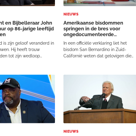
NIEUWS
nt en Bijbelleraar John
Amerikaanse bisdommen
ur op 86-jarige leeftijd
springen in de bres voor
den
ongedocumenteerde
migranten
 is zijn geloof veranderd in
In een officiële verklaring liet het
wen. Hij heeft trouw
bisdom San Bernardino in Zuid-
den tot zijn wedloop
Californië weten dat gelovigen die
was', zo schreef Grace to
"door reële angst voor
mediabediening die
immigratieacties" niet naar de
 oprichtte, op X.
zondagse eucharistieviering kunnen
ganger Tom Patton
komen, vrijgesteld zijn van deze
een dag eerder al aan de
verplichting, zoals bepaal
NIEUWS