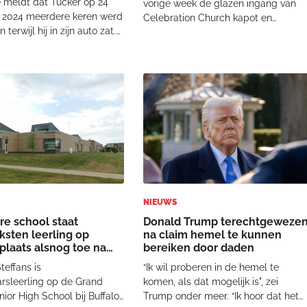
e meldt dat Tucker op 24
vorige week de glazen ingang van
 2024 meerdere keren werd
Celebration Church kapot en
terwijl hij in zijn auto zat.
vernielde daarna alle ramen van het
eed ter plekke. Over het
gebouw. Politieagenten vonden in d
n de verdachte is niets
kerk een briefje. Daarop stond de
maakt. De verdachte, die
tekst: “Tell Jesus I said f--- you and
oment nog minderjarig was,
who U wi
NIEUWS
e school staat
Donald Trump terechtgeweze
ksten leerling op
na claim hemel te kunnen
plaats alsnog toe na
bereiken door daden
ef
teffans is
“Ik wil proberen in de hemel te
arsleerling op de Grand
komen, als dat mogelijk is", zei
nior High School bij Buffalo
Trump onder meer. “Ik hoor dat het