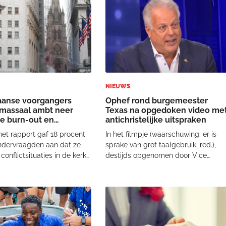
ensverhaal in 2023 centraal
Ik weet zeker dat God uw gebeden
de film Jesu
heeft
NIEUWS
aanse voorgangers
Ophef rond burgemeester
massaal ambt neer
Texas na opgedoken video me
e burn-out en
antichristelijke uitspraken
ten
et rapport gaf 18 procent
In het filmpje (waarschuwing: er is
ndervraagden aan dat ze
sprake van grof taalgebruik, red.),
onflictsituaties in de kerk
destijds opgenomen door Vice
ijn. Nog eens 16 procent
News, noemde Ross Israels
en burn-out. De
prediking “haatdragend” en uitte hij
kste reden blijft echter een
grove beledigingen over diens
ing in roeping'. Veertig
huwelijk. Ook sprak hij smalend over
van de v
een “stomme achterl