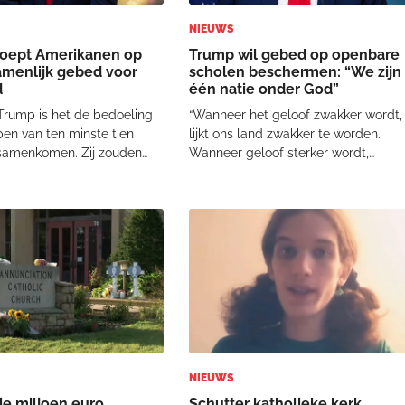
NIEUWS
oept Amerikanen op
Trump wil gebed op openbare
amenlijk gebed voor
scholen beschermen: “We zijn
d
één natie onder God”
Trump is het de bedoeling
“Wanneer het geloof zwakker wordt,
en van ten minste tien
lijkt ons land zwakker te worden.
amenkomen. Zij zouden
Wanneer geloof sterker wordt,
 één uur bidden voor de
gebeuren er goede dingen”, zei
 initiatief loopt richting het
Trump. “Onder mijn regering
g bestaan van de Verenigde
verdedigen we onze rechten en
 2026. Kritiek en reactieNiet
herstellen we onze identiteit als een
natie onder God. We are
NIEUWS
ie miljoen euro
Schutter katholieke kerk