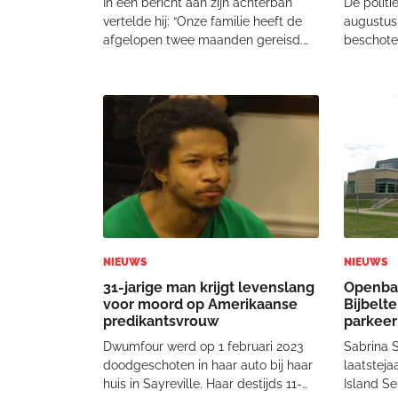
In een bericht aan zijn achterban
De politi
vertelde hij: “Onze familie heeft de
augustus
afgelopen twee maanden gereisd.
beschoten 
Voor de ontvoering hadden we al
Hij overl
een trip naar Thailand gepland. We
motief va
zouden daar een
bekendge
zendingsconferentie bezoeken. We
op dat m
wilden dat die reis door zou ga
wordt a
NIEUWS
NIEUWS
31-jarige man krijgt levenslang
Openbar
voor moord op Amerikaanse
Bijbelte
predikantsvrouw
parkeer
dreigbri
Dwumfour werd op 1 februari 2023
Sabrina S
doodgeschoten in haar auto bij haar
laatsteja
huis in Sayreville. Haar destijds 11-
Island Se