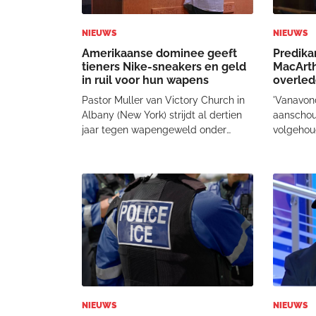
NIEUWS
NIEUWS
Amerikaanse dominee geeft
Predika
tieners Nike-sneakers en geld
MacArth
in ruil voor hun wapens
overle
Pastor Muller van Victory Church in
'Vanavond
Albany (New York) strijdt al dertien
aanschou
jaar tegen wapengeweld onder
volgehou
jongeren. Zijn motivatie? Een
voltooid 
tragisch incident waarbij een 11-jarig
You, de 
meisje werd doodgeschoten door
MacArthur
een 14-jarige jongen. “En het was
Medevoor
een ‘community
vertelde 
gemee
NIEUWS
NIEUWS