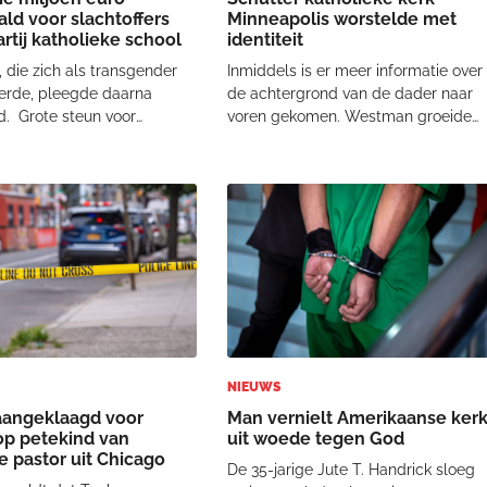
ld voor slachtoffers
Minneapolis worstelde met
rtij katholieke school
identiteit
 die zich als transgender
Inmiddels is er meer informatie over
eerde, pleegde daarna
de achtergrond van de dader naar
d. Grote steun voor
voren gekomen. Westman groeide
Op GoFundMe zijn inmiddels
op in een gezin waar het geloof een
 inzamelingsacties gestart
belangrijke rol speelde. Buurvrouw
lachtoffers en hun families.
Sandra Edward herinnert zich: “Ze
dagmiddag brachten die
leefden vooral op zichzelf. Zo nu en
geveer 3
dan hie
NIEUWS
aangeklaagd voor
Man vernielt Amerikaanse ker
p petekind van
uit woede tegen God
 pastor uit Chicago
De 35-jarige Jute T. Handrick sloeg