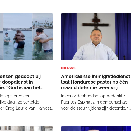
eerst een 'nee' te horen
niet goed met me gaat. Ik hoor dat i
haar plannen kenbaar
echt onderaan de ladder sta. Maar
Twee van haar drie
als ik in de hemel kan komen, dan
n, waarop kruisen en
zal dit één van de redenen zijn.”
sten zoals Johannes 14:6 en
Evangelist
NIEUWS
ensen gedoopt bij
Amerikaanse immigratiedienst
 doopdienst in
laat Hondurese pastor na één
ië: “God is aan het
maand detentie weer vrij
en gisteren een
In een videoboodschap bedankte
ijke dag”, zo vertelde
Fuentes Espinal zijn gemeenschap
er Greg Laurie van Harvest
voor de steun tijdens zijn detentie. “I
 Fellowship. “Op één dag
wil de gemeenschap danken voor d
.100 mensen zich laten
steun die u mij hebt gegeven tijdens
nt u dat geloven?" Laurie,
dit proces. Dank u voor uw gebeden