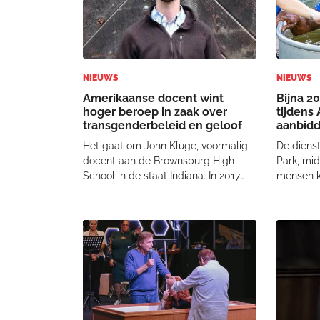
NIEUWS
NIEUWS
Amerikaanse docent wint
Bijna 2
hoger beroep in zaak over
tijdens
transgenderbeleid en geloof
aanbidd
"Ongelo
Het gaat om John Kluge, voormalig
De dienst
docent aan de Brownsburg High
Park, mi
School in de staat Indiana. In 2017
mensen 
voerde de school een beleid in dat
aanbidden
leraren verplichtte leerlingen aan te
te belijd
spreken volgens hun
moment in
genderidentiteit in plaats van hun
toen cir
biologische geslacht.
gel