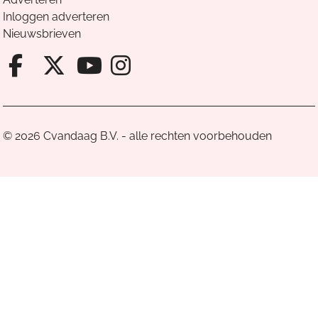
Inloggen adverteren
Nieuwsbrieven
Facebook van Cvandaag
X van Cvandaag
Instagram van Cv
Youtube van Cvandaa
© 2026 Cvandaag B.V. - alle rechten voorbehouden