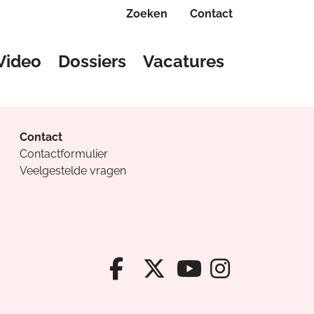
Zoeken
Contact
Video
Dossiers
Vacatures
Contact
Contactformulier
Veelgestelde vragen
Facebook van Cv
X van Cvanda
Instagr
Youtube van