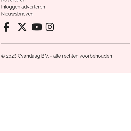
Inloggen adverteren
Nieuwsbrieven
Facebook van Cvandaag
X van Cvandaag
Instagram van Cv
Youtube van Cvandaa
© 2026 Cvandaag B.V. - alle rechten voorbehouden