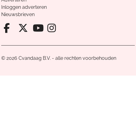
Inloggen adverteren
Nieuwsbrieven
Facebook van Cvandaag
X van Cvandaag
Instagram van Cv
Youtube van Cvandaa
© 2026 Cvandaag B.V. - alle rechten voorbehouden