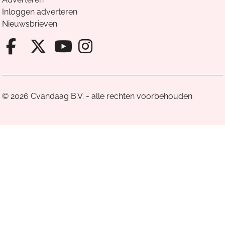
Inloggen adverteren
Nieuwsbrieven
Facebook van Cvandaag
X van Cvandaag
Instagram van Cv
Youtube van Cvandaa
© 2026 Cvandaag B.V. - alle rechten voorbehouden