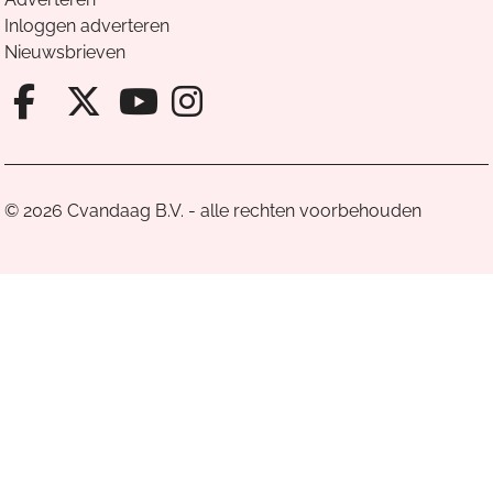
Inloggen adverteren
Nieuwsbrieven
Facebook van Cvandaag
X van Cvandaag
Instagram van Cv
Youtube van Cvandaa
© 2026 Cvandaag B.V. - alle rechten voorbehouden