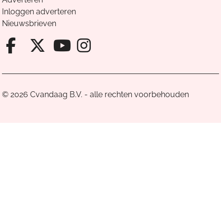
Inloggen adverteren
Nieuwsbrieven
Facebook van Cvandaag
X van Cvandaag
Instagram van Cv
Youtube van Cvandaa
© 2026 Cvandaag B.V. - alle rechten voorbehouden