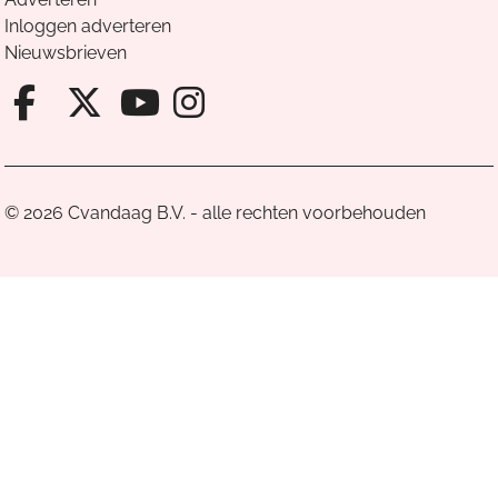
Inloggen adverteren
Nieuwsbrieven
Facebook van Cvandaag
X van Cvandaag
Instagram van Cv
Youtube van Cvandaa
© 2026 Cvandaag B.V. - alle rechten voorbehouden