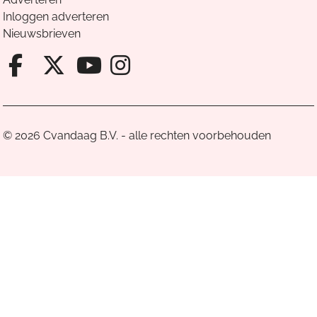
Inloggen adverteren
Nieuwsbrieven
Facebook van Cvandaag
X van Cvandaag
Instagram van Cv
Youtube van Cvandaa
© 2026 Cvandaag B.V. - alle rechten voorbehouden