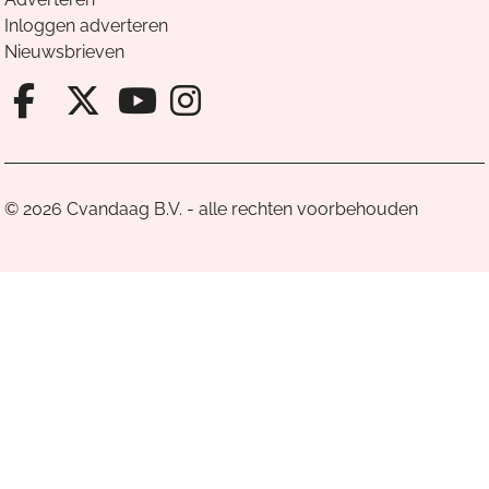
Inloggen adverteren
Nieuwsbrieven
Facebook van Cvandaag
X van Cvandaag
Instagram van Cv
Youtube van Cvandaa
© 2026 Cvandaag B.V. - alle rechten voorbehouden