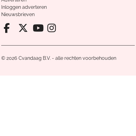
Inloggen adverteren
Nieuwsbrieven
Facebook van Cvandaag
X van Cvandaag
Instagram van Cv
Youtube van Cvandaa
© 2026 Cvandaag B.V. - alle rechten voorbehouden