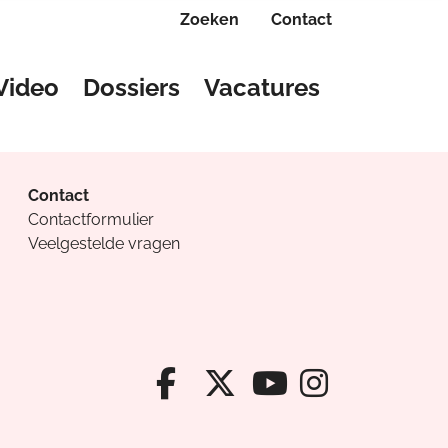
Zoeken
Contact
Video
Dossiers
Vacatures
Contact
Contactformulier
Veelgestelde vragen
Facebook van Cv
X van Cvanda
Instagr
Youtube van