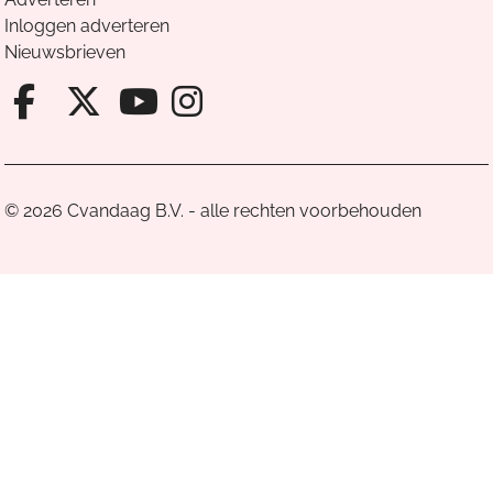
Inloggen adverteren
Nieuwsbrieven
Facebook van Cvandaag
X van Cvandaag
Instagram van Cv
Youtube van Cvandaa
© 2026 Cvandaag B.V. - alle rechten voorbehouden