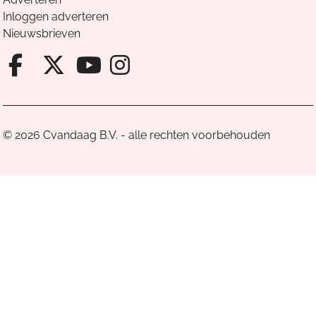
Inloggen adverteren
Nieuwsbrieven
Facebook van Cvandaag
X van Cvandaag
Instagram van Cv
Youtube van Cvandaa
© 2026 Cvandaag B.V. - alle rechten voorbehouden