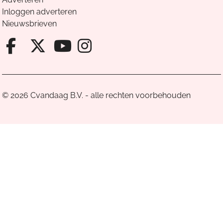
Inloggen adverteren
Nieuwsbrieven
Facebook van Cvandaag
X van Cvandaag
Instagram van Cv
Youtube van Cvandaa
© 2026 Cvandaag B.V. - alle rechten voorbehouden