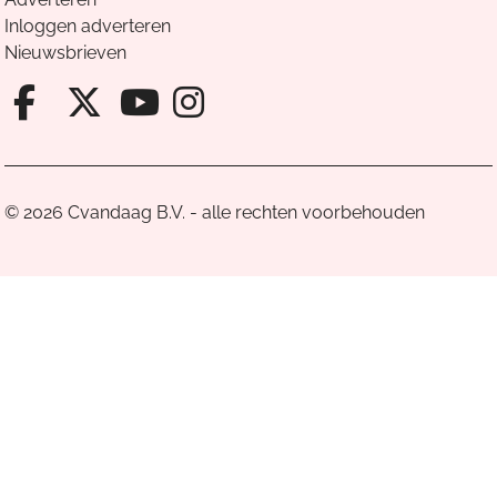
Inloggen adverteren
Nieuwsbrieven
Facebook van Cvandaag
X van Cvandaag
Instagram van Cv
Youtube van Cvandaa
© 2026 Cvandaag B.V. - alle rechten voorbehouden