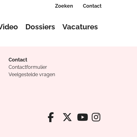
Zoeken
Contact
Video
Dossiers
Vacatures
Contact
Contactformulier
Veelgestelde vragen
Facebook van Cv
X van Cvanda
Instagr
Youtube van