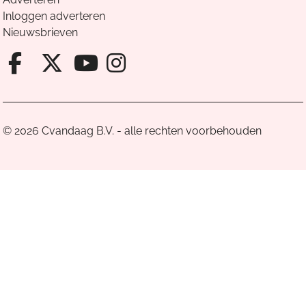
Inloggen adverteren
Nieuwsbrieven
Facebook van Cvandaag
X van Cvandaag
Instagram van Cv
Youtube van Cvandaa
© 2026 Cvandaag B.V. - alle rechten voorbehouden