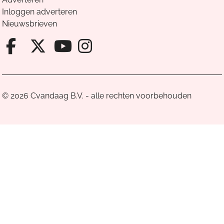
Inloggen adverteren
Nieuwsbrieven
Facebook van Cvandaag
X van Cvandaag
Instagram van Cv
Youtube van Cvandaa
© 2026 Cvandaag B.V. - alle rechten voorbehouden