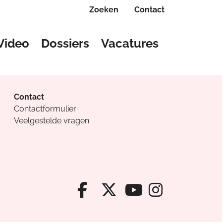
Zoeken
Contact
Video
Dossiers
Vacatures
Contact
Contactformulier
Veelgestelde vragen
Facebook van Cv
X van Cvanda
Instagr
Youtube van