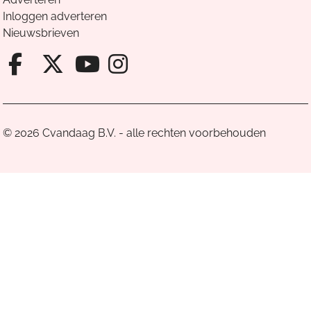
Inloggen adverteren
Nieuwsbrieven
Facebook van Cvandaag
X van Cvandaag
Instagram van Cv
Youtube van Cvandaa
© 2026 Cvandaag B.V. - alle rechten voorbehouden