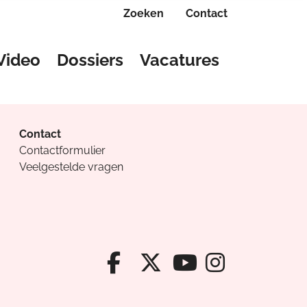
Zoeken
Contact
Video
Dossiers
Vacatures
Contact
Contactformulier
Veelgestelde vragen
Facebook van Cv
X van Cvanda
Instagr
Youtube van