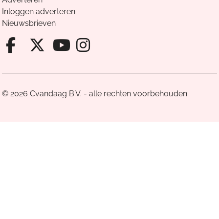
Inloggen adverteren
Nieuwsbrieven
Facebook van Cvandaag
X van Cvandaag
Instagram van Cv
Youtube van Cvandaa
© 2026 Cvandaag B.V. - alle rechten voorbehouden