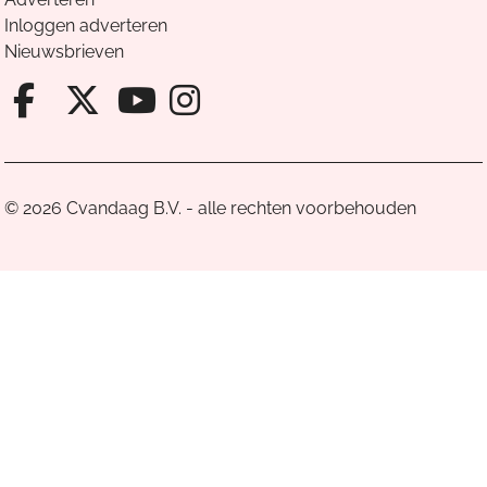
Inloggen adverteren
Nieuwsbrieven
Facebook van Cvandaag
X van Cvandaag
Instagram van Cv
Youtube van Cvandaa
© 2026 Cvandaag B.V. - alle rechten voorbehouden