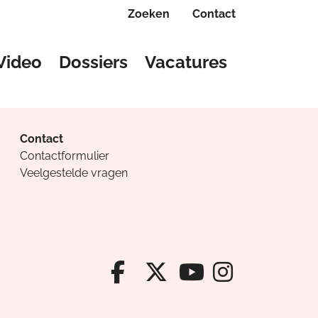
Zoeken
Contact
Video
Dossiers
Vacatures
Contact
Contactformulier
Veelgestelde vragen
Facebook van Cv
X van Cvanda
Instagr
Youtube van