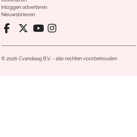
Inloggen adverteren
Nieuwsbrieven
Facebook van Cvandaag
X van Cvandaag
Instagram van Cv
Youtube van Cvandaa
© 2026 Cvandaag B.V. - alle rechten voorbehouden