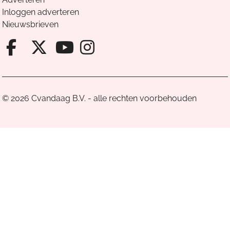
Inloggen adverteren
Nieuwsbrieven
Facebook van Cvandaag
X van Cvandaag
Instagram van Cv
Youtube van Cvandaa
© 2026 Cvandaag B.V. - alle rechten voorbehouden