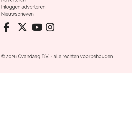
Inloggen adverteren
Nieuwsbrieven
Facebook van Cvandaag
X van Cvandaag
Instagram van Cv
Youtube van Cvandaa
© 2026 Cvandaag B.V. - alle rechten voorbehouden