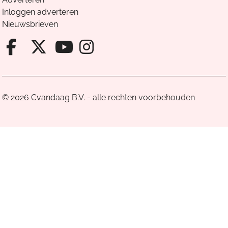
Inloggen adverteren
Nieuwsbrieven
Facebook van Cvandaag
X van Cvandaag
Instagram van Cv
Youtube van Cvandaa
© 2026 Cvandaag B.V. - alle rechten voorbehouden