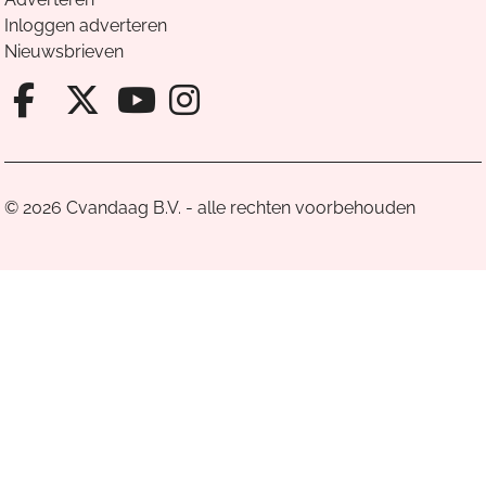
Inloggen adverteren
Nieuwsbrieven
Facebook van Cvandaag
X van Cvandaag
Instagram van Cv
Youtube van Cvandaa
© 2026 Cvandaag B.V. - alle rechten voorbehouden