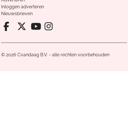
Inloggen adverteren
Nieuwsbrieven
Facebook van Cvandaag
X van Cvandaag
Instagram van Cv
Youtube van Cvandaa
© 2026 Cvandaag B.V. - alle rechten voorbehouden