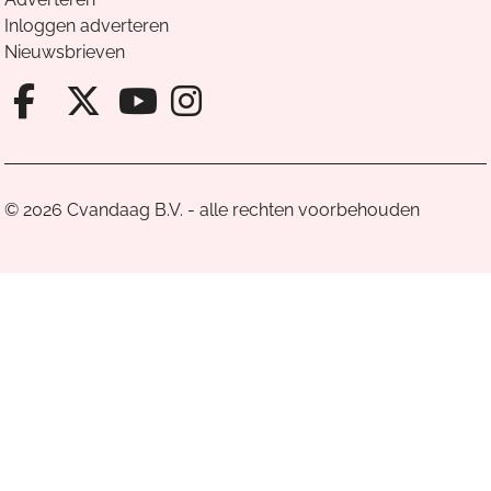
Inloggen adverteren
Nieuwsbrieven
Facebook van Cvandaag
X van Cvandaag
Instagram van Cv
Youtube van Cvandaa
© 2026 Cvandaag B.V. - alle rechten voorbehouden