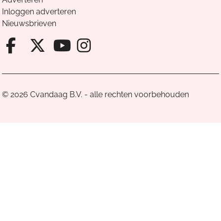
Inloggen adverteren
Nieuwsbrieven
Facebook van Cvandaag
X van Cvandaag
Instagram van Cv
Youtube van Cvandaa
© 2026 Cvandaag B.V. - alle rechten voorbehouden