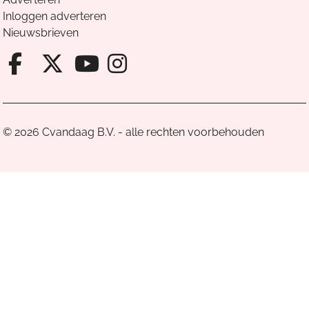
Inloggen adverteren
Nieuwsbrieven
Facebook van Cvandaag
X van Cvandaag
Instagram van Cv
Youtube van Cvandaa
© 2026 Cvandaag B.V. - alle rechten voorbehouden