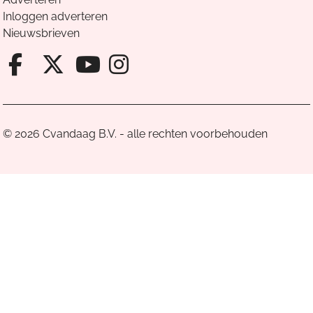
Inloggen adverteren
Nieuwsbrieven
Facebook van Cvandaag
X van Cvandaag
Instagram van Cv
Youtube van Cvandaa
© 2026 Cvandaag B.V. - alle rechten voorbehouden