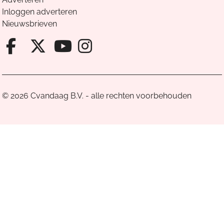
Inloggen adverteren
Nieuwsbrieven
Facebook van Cvandaag
X van Cvandaag
Instagram van Cv
Youtube van Cvandaa
© 2026 Cvandaag B.V. - alle rechten voorbehouden