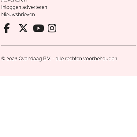
Inloggen adverteren
Nieuwsbrieven
Facebook van Cvandaag
X van Cvandaag
Instagram van Cv
Youtube van Cvandaa
© 2026 Cvandaag B.V. - alle rechten voorbehouden