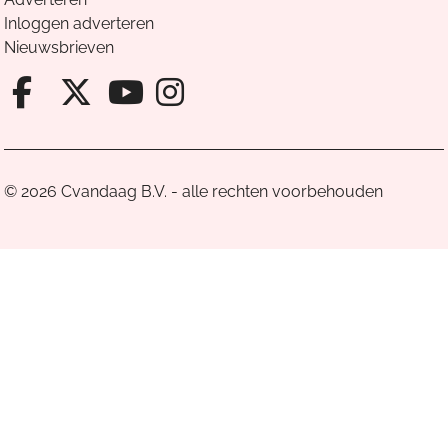
Inloggen adverteren
Nieuwsbrieven
Facebook van Cvandaag
X van Cvandaag
Instagram van Cv
Youtube van Cvandaa
© 2026 Cvandaag B.V. - alle rechten voorbehouden