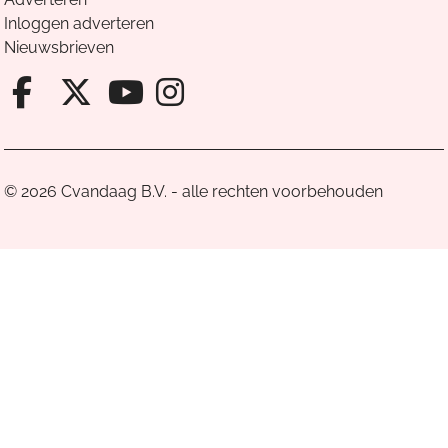
Inloggen adverteren
Nieuwsbrieven
Facebook van Cvandaag
X van Cvandaag
Instagram van Cv
Youtube van Cvandaa
© 2026 Cvandaag B.V. - alle rechten voorbehouden