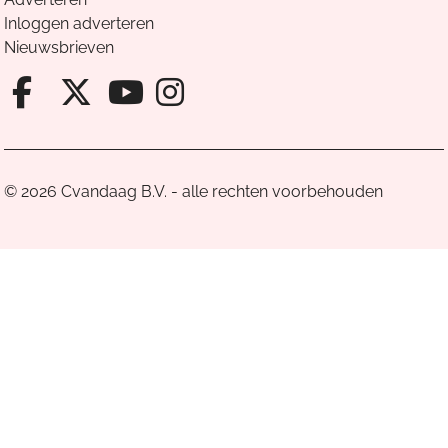
Inloggen adverteren
Nieuwsbrieven
Facebook van Cvandaag
X van Cvandaag
Instagram van Cv
Youtube van Cvandaa
© 2026 Cvandaag B.V. - alle rechten voorbehouden