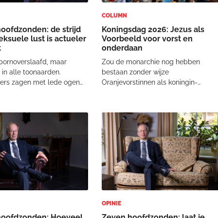
COLUMN
oofdzonden: de strijd
Koningsdag 2026: Jezus als
eksuele lust is actueler
Voorbeeld voor vorst en
t
onderdaan
 pornoverslaafd, maar
Zou de monarchie nog hebben
in alle toonaarden.
bestaan zonder wijze
rs zagen met lede ogen
Oranjevorstinnen als koningin-
ij bezig was zijn huwelijk,
regentes Emma (1858-1934) en
zichzelf te verwoesten. Wie
koningin Wilhelmina (1880-1948)…?
niet kan bedwingen, maakt
Het is mede dankzij deze vrouwen
 stuk. De Amerikaanse
dat we vandaag Koningsdag vieren.
rauteur Fra
De Oranjemannen (Willem I, II en III)
ged
OPINIE
hoofdzonden: Hoeveel
Zeven hoofdzonden: laat je