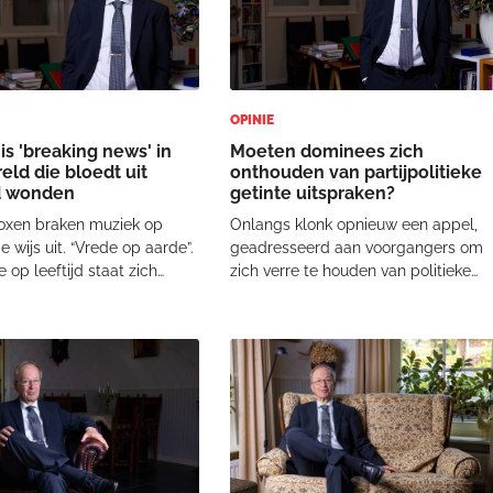
OPINIE
is 'breaking news' in
Moeten dominees zich
eld die bloedt uit
onthouden van partijpolitieke
d wonden
getinte uitspraken?
oxen braken muziek op
Onlangs klonk opnieuw een appel,
e wijs uit. “Vrede op aarde”.
geadresseerd aan voorgangers om
op leeftijd staat zich
zich verre te houden van politieke
op te winden bij een
uitspraken. Aanleiding was een
atiestand. “Vrede, vrede…?!
verklaring van Micha Nederland,
vandaag om komen!” Ik vang
ondertekend door meer dan 800
boosheid op. God moet het
voorgangers uit christelijke hoek die
. “B
waarschuwden tegen