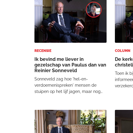
gefascineerd door oorlog. Kinderen
leegstaa
spelen “oor
samenko
RECENSIE
COLUMN
Ik bevind me liever in
De kerk
gezelschap van Paulus dan van
christel
Reinier Sonneveld
Toen ik b
Sonneveld zag hoe 'hel-en-
informeer
verdoemenispreken' mensen de
verzekerd
stuipen op het lijf jagen, maar nog
volle bevo
veel meer zag hij er een aanleiding
recht to
tot kerkverlating in. Vooral dat eerste
hoogste I
was aanleiding tot het schrijven van
stond ve
het boek Het einde van de hel. We
oo
hebben het o