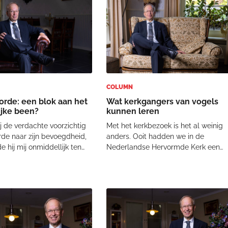
nde Friese kerken
uit Niemendal…” Steeds meer
men en daar
mensen worden nieuwsmijder.
COLUMN
orde: een blok aan het
Wat kerkgangers van vogels
ijke been?
kunnen leren
ij de verdachte voorzichtig
Met het kerkbezoek is het al weinig
de naar zijn bevoegdheid,
anders. Ooit hadden we in de
e hij mij onmiddellijk ten
Nederlandse Hervormde Kerk een
egd te zijn. Hij had zijn
poosje telzondagen. Eénmaal per
t preken gekregen van de
jaar werden in alle gemeenten de
nstantie en Autoriteit. Deze
kerkgangers geteld. Ik hoor er nu
r boven welke synode dan
niet meer van. Dat tellen was
nattevingerwerk. Tellers