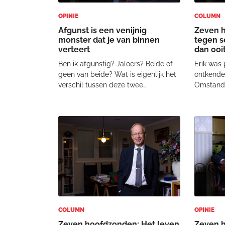
OPINIE
COLUMN
Afgunst is een venijnig
Zeven h
monster dat je van binnen
tegen s
verteert
dan ooi
Ben ik afgunstig? Jaloers? Beide of
Erik was
geen van beide? Wat is eigenlijk het
ontkende 
verschil tussen deze twee
Omstande
ondeugden, of is het lood om oud
aan hoe h
ijzer? Afgunst (invidia) is een van de
gezin en 
zeven hoofdzonden. Wordt de
zichzelf 
impact ervan niet overdreven…? Het
heel veel
klinkt bepaald n
bestselle
COLUMN
OPINIE
Zeven hoofdzonden: Het leven
Zeven 