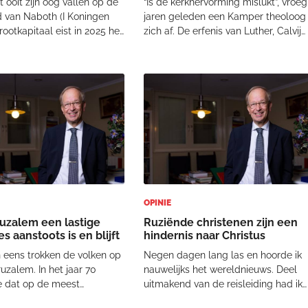
t ooit zijn oog vallen op de
“Is de kerkhervorming mislukt”, vroeg
d van Naboth (I Koningen
jaren geleden een Kamper theoloog
grootkapitaal eist in 2025 het
zich af. De erfenis van Luther, Calvijn
dijk voor zich op. Eerder al
en hun medestanders in hun strijd
dorpen in de Eemsdelta
om kerkherstel is uiteengevallen in
lden. Geld is macht. De
eindeloos veel brokken en splinters.
 autocraat Poetin wil
Velen zijn weer teruggekeerd in
OPINIE
uzalem een lastige
Ruziënde christenen zijn een
s aanstoots is en blijft
hindernis naar Christus
 eens trokken de volken op
Negen dagen lang las en hoorde ik
uzalem. In het jaar 70
nauwelijks het wereldnieuws. Deel
 dat op de meest
uitmakend van de reisleiding had ik
ende wijze. Des te meer
mijn handen vol aan de mij