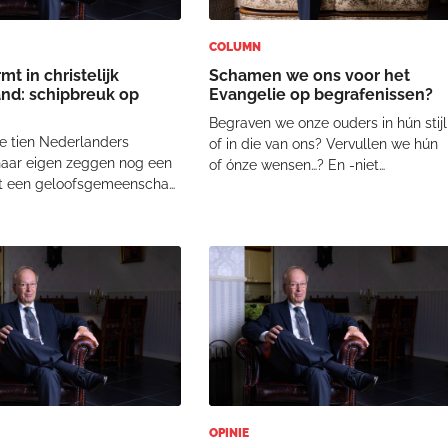
COLUMN
mt in christelijk
Schamen we ons voor het
nd: schipbreuk op
Evangelie op begrafenissen?
Begraven we onze ouders in hún stijl
e tien Nederlanders
of in die van ons? Vervullen we hún
aar eigen zeggen nog een
of ónze wensen…? En -niet
 een geloofsgemeenschap.
onbelangrijk- wie staat centraal?
en kerk zijn, maar ook de
Begrafenissen worden steeds
Zo meldde het CBS
ingewikkelder, niet alleen voor
 Vooral het christendom
uitvaartondernemers, meer nog voor
 zwaar te verduren. Na de
dominees, pastoors en
coronamaatregelen i
OPINIE