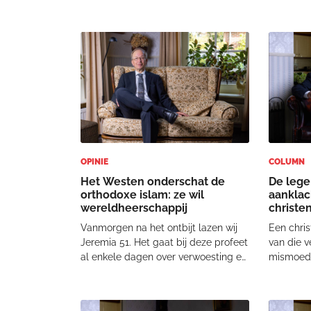
ook toen de verontwaardiging niet
verwonder
van de lucht. De boom zou te
Israël we
christelijk zijn. De bestuurders bleken
niet zond
ondertussen niet te beseffen dat de
media cir
kerstb
OPINIE
COLUMN
Het Westen onderschat de
De lege
orthodoxe islam: ze wil
aanklac
wereldheerschappij
christe
Vanmorgen na het ontbijt lazen wij
Een chris
Jeremia 51. Het gaat bij deze profeet
van die v
al enkele dagen over verwoesting en
mismoedi
over volken die in razernij tegen
mij de af
elkaar opstaan, die als waanzinnigen
Het Refo
tekeergaan. Mensen zijn
over chr