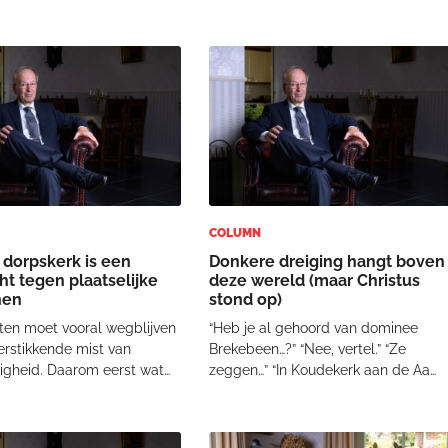
t het dat in 1948 de staat
toebedeelde taak op de Donau.
rd uitgeroepen. Dat ging
Negen dagenlang geen
er slag of stoot. In de
nieuwstreurnis en -terreur aan je
culeert de har
hoofd. Dat heeft beslist ook iets.
COLUMN
 dorpskerk is een
Donkere dreiging hangt boven
ht tegen plaatselijke
deze wereld (maar Christus
nen
stond op)
ten moet vooral wegblijven
“Heb je al gehoord van dominee
erstikkende mist van
Brekebeen…?” “Nee, vertel.” “Ze
gheid. Daarom eerst wat
zeggen…” “In Koudekerk aan de Aa
gelopen tijd vrolijk stemde.
schijnt een zekere ouderling
rmatorisch Dagblad schreef
Hakketak…” “Dat meen je niet…” “Ze
istenen die in eeuwenoude
zeggen dat Evangelist Bellenblaas