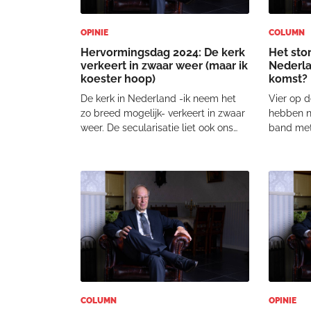
OPINIE
COLUMN
Hervormingsdag 2024: De kerk
Het stor
verkeert in zwaar weer (maar ik
Nederla
koester hoop)
komst?
De kerk in Nederland -ik neem het
Vier op d
zo breed mogelijk- verkeert in zwaar
hebben n
weer. De secularisatie liet ook ons
band met
niet onberoerd. Buigen we nog voor
Dat kan e
het gezag van de Schrift? Of hebben
moskee. 
we dat kerkbreed in meer of
onlangs.
mindere mate naar onze hand
heeft het
gezet…? Toonaang
strenge 
COLUMN
OPINIE