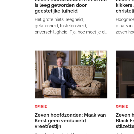
is leeg geworden door
kikkers 
geestelijke luiheid
christe
Het grote niets, leegheid,
Hoogmoed
gelatenheid, lusteloosheid,
plaats in
onverschilligheid. Tja, hoe moet je de
zeven ho
complexe hoofdzonde 'acedia'
moment li
vertalen en vooral interpreteren? Het
door heb
luistert nauw. Daarom, omdat je
redenen 
mensen met een zieke geest of een
aan deze 
haperend lichaam zomaar
zevental 
OPINIE
OPINIE
Zeven hoofdzonden: Maak van
Zeven 
Kerst geen verduiveld
Black F
vreetfestijn
stilzet
Jezus