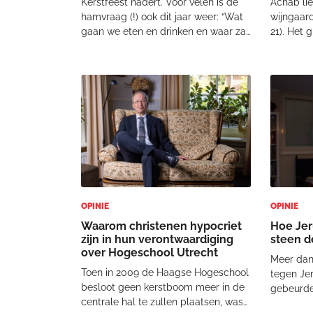
Kerstfeest nadert. Voor velen is de
Achab lie
hamvraag (!) ook dit jaar weer: “Wat
wijngaar
gaan we eten en drinken en waar zal
21). Het 
dat plaatsvinden, thuis of elders?”
dorp Moer
Het bracht me bij nummer vijf van
moesten 
de zeven hoofdzonden uit de oude
het ontge
Kerk: de mateloze begeerte naar
Russische
eten e
Oekraï
OPINIE
OPINIE
Waarom christenen hypocriet
Hoe Jer
zijn in hun verontwaardiging
steen de
over Hogeschool Utrecht
Meer dan
Toen in 2009 de Haagse Hogeschool
tegen Jer
besloot geen kerstboom meer in de
gebeurde
centrale hal te zullen plaatsen, was
verwoest