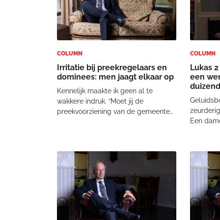
COLUMN
COLUMN
Irritatie bij preekregelaars en
Lukas 2 
dominees: men jaagt elkaar op
een wer
duizen
Kennelijk maakte ik geen al te
Geluidsb
wakkere indruk. “Moet jij de
zeurderig
preekvoorziening van de gemeente
Een dame 
regelen?” Dat moest ik, ja. De
mateloos 
kerkenraad had deze taak
evangelis
uitbesteed en toevertrouwd aan mij.
Moet je 
“Dan zou ik maar eens als de
flarden 
wiedeweerga aan de slag gaan
ontgelden
voordat