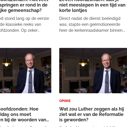
springen er rond in de
niet meeslepen in een tijd van
lijke gemeenschap?
korte lontjes
 stond lang op de eerste
Direct nadat de dienst beëindigd
 de klassieke reeks van
was, stapte een geëmotioneerde
ofdzonden. Op zeker
heer de kerkenraadskamer binnen.
jkt hij te zijn ingehaald
“Ik ben woedend”, brieste de man.
zucht. Om deze en andere
Het ging over het kanselgebed. Het
geven we nu pas aandacht
was onduidelijk gebleven of ik wel o
ondeugd. Ieder van dit
niet achter Israël stond. Nadat hij mi
“kernzonden” v
tieren
OPINIE
hoofdzonden: Hoe
Wat zou Luther zeggen als hij
riday ons moet
ziet wat er van de Reformatie
ten bij de woorden van
is geworden?