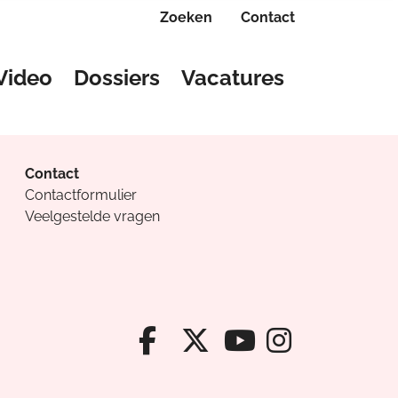
Zoeken
Contact
Video
Dossiers
Vacatures
Contact
Contactformulier
Veelgestelde vragen
Facebook van Cv
X van Cvanda
Instagr
Youtube van