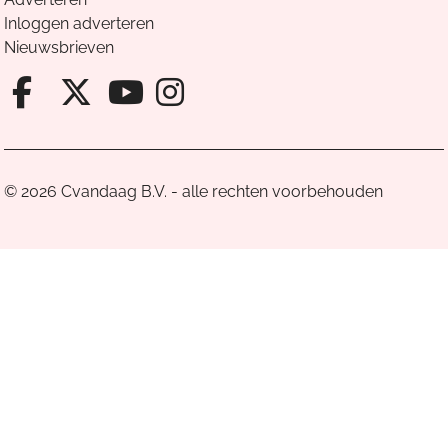
Inloggen adverteren
Nieuwsbrieven
Facebook van Cvandaag
X van Cvandaag
Instagram van Cv
Youtube van Cvandaa
© 2026 Cvandaag B.V. - alle rechten voorbehouden