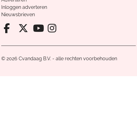
Inloggen adverteren
Nieuwsbrieven
Facebook van Cvandaag
X van Cvandaag
Instagram van Cv
Youtube van Cvandaa
© 2026 Cvandaag B.V. - alle rechten voorbehouden