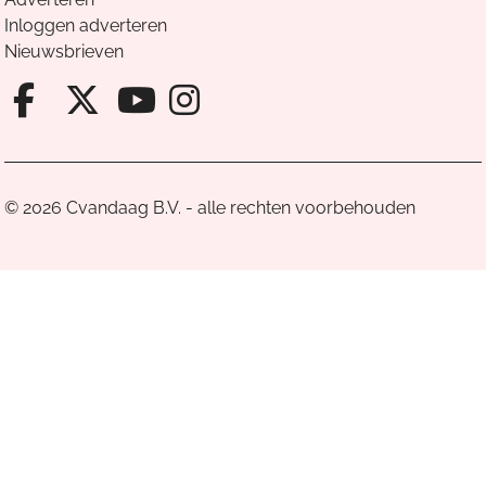
Inloggen adverteren
Nieuwsbrieven
Facebook van Cvandaag
X van Cvandaag
Instagram van Cv
Youtube van Cvandaa
© 2026 Cvandaag B.V. - alle rechten voorbehouden