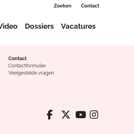
Zoeken
Contact
Video
Dossiers
Vacatures
Contact
Contactformulier
Veelgestelde vragen
Facebook van Cv
X van Cvanda
Instagr
Youtube van