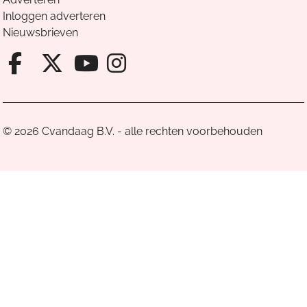
Inloggen adverteren
Nieuwsbrieven
Facebook van Cvandaag
X van Cvandaag
Instagram van Cv
Youtube van Cvandaa
© 2026 Cvandaag B.V. - alle rechten voorbehouden