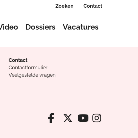
Zoeken
Contact
Video
Dossiers
Vacatures
Contact
Contactformulier
Veelgestelde vragen
Facebook van Cv
X van Cvanda
Instagr
Youtube van