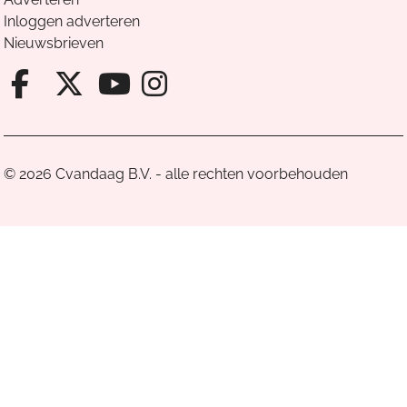
Inloggen adverteren
Nieuwsbrieven
Facebook van Cvandaag
X van Cvandaag
Instagram van Cv
Youtube van Cvandaa
© 2026 Cvandaag B.V. - alle rechten voorbehouden